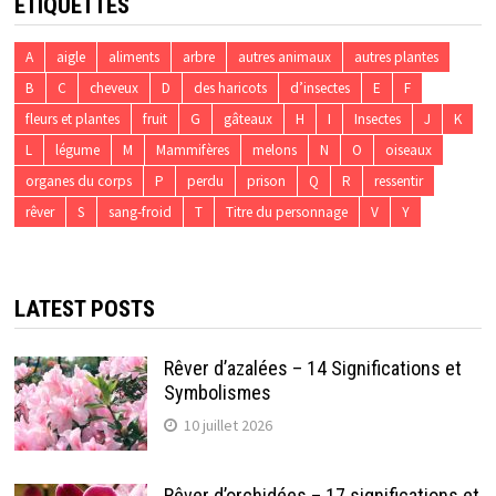
ÉTIQUETTES
A
aigle
aliments
arbre
autres animaux
autres plantes
B
C
cheveux
D
des haricots
d’insectes
E
F
fleurs et plantes
fruit
G
gâteaux
H
I
Insectes
J
K
L
légume
M
Mammifères
melons
N
O
oiseaux
organes du corps
P
perdu
prison
Q
R
ressentir
rêver
S
sang-froid
T
Titre du personnage
V
Y
LATEST POSTS
Rêver d’azalées – 14 Significations et
Symbolismes
10 juillet 2026
Rêver d’orchidées – 17 significations et