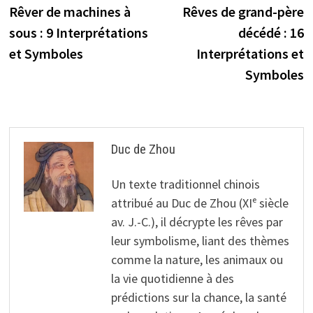
précédente :
s
Rêver de machines à
Rêves de grand-père
de
sous : 9 Interprétations
décédé : 16
l’article
et Symboles
Interprétations et
Symboles
Duc de Zhou
Un texte traditionnel chinois
attribué au Duc de Zhou (XIᵉ siècle
av. J.-C.), il décrypte les rêves par
leur symbolisme, liant des thèmes
comme la nature, les animaux ou
la vie quotidienne à des
prédictions sur la chance, la santé