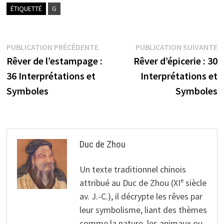
ÉTIQUETTÉ
G
Navigation
Publication
P
PUBLICATION PRÉCÉDENTE
PUBLICATION SUIVANTE
précédente :
s
Rêver de l’estampage :
Rêver d’épicerie : 30
de
36 Interprétations et
Interprétations et
l’article
Symboles
Symboles
Duc de Zhou
Un texte traditionnel chinois
attribué au Duc de Zhou (XIᵉ siècle
av. J.-C.), il décrypte les rêves par
leur symbolisme, liant des thèmes
comme la nature, les animaux ou