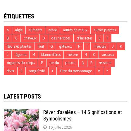
ÉTIQUETTES
A
aigle
aliments
arbre
autres animaux
autres plantes
B
C
cheveux
D
des haricots
d’insectes
E
F
fleurs et plantes
fruit
G
gâteaux
H
I
Insectes
J
K
L
légume
M
Mammifères
melons
N
O
oiseaux
organes du corps
P
perdu
prison
Q
R
ressentir
rêver
S
sang-froid
T
Titre du personnage
V
Y
LATEST POSTS
Rêver d’azalées – 14 Significations et
Symbolismes
10 juillet 2026