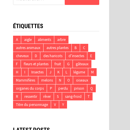
ÉTIQUETTES
A
aigle
aliments
arbre
autres animaux
autres plantes
B
C
cheveux
D
des haricots
d’insectes
E
F
fleurs et plantes
fruit
G
gâteaux
H
I
Insectes
J
K
L
légume
M
Mammifères
melons
N
O
oiseaux
organes du corps
P
perdu
prison
Q
R
ressentir
rêver
S
sang-froid
T
Titre du personnage
V
Y