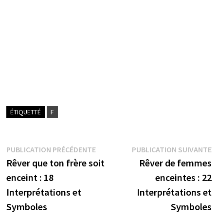
ÉTIQUETTÉ
F
Navigation
Publication
P
PUBLICATION PRÉCÉDENTE
PUBLICATION SUIVANTE
précédente :
s
Rêver que ton frère soit
Rêver de femmes
de
enceint : 18
enceintes : 22
l’article
Interprétations et
Interprétations et
Symboles
Symboles