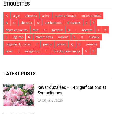
ÉTIQUETTES
A
aigle
aliments
arbre
autres animaux
autres plantes
B
C
cheveux
D
des haricots
d’insectes
E
F
fleurs et plantes
fruit
G
gâteaux
H
I
Insectes
J
K
L
légume
M
Mammifères
melons
N
O
oiseaux
organes du corps
P
perdu
prison
Q
R
ressentir
rêver
S
sang-froid
T
Titre du personnage
V
Y
LATEST POSTS
Rêver d’azalées – 14 Significations et
Symbolismes
10 juillet 2026