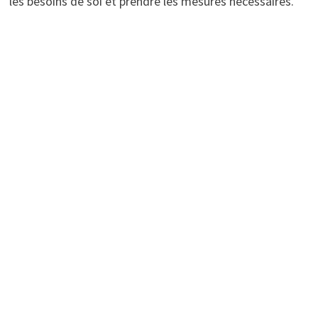
les besoins de soi et prendre les mesures nécessaires.