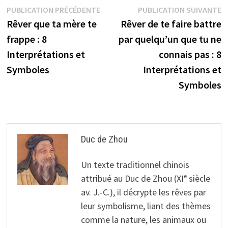
Navigation
Publication
P
PUBLICATION PRÉCÉDENTE
PUBLICATION SUIVANTE
précédente :
s
Rêver que ta mère te
Rêver de te faire battre
de
frappe : 8
par quelqu’un que tu ne
l’article
Interprétations et
connais pas : 8
Symboles
Interprétations et
Symboles
Duc de Zhou
Un texte traditionnel chinois
attribué au Duc de Zhou (XIᵉ siècle
av. J.-C.), il décrypte les rêves par
leur symbolisme, liant des thèmes
comme la nature, les animaux ou