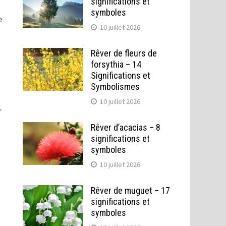
significations et
symboles
e
10 juillet 2026
Rêver de fleurs de
forsythia – 14
Significations et
Symbolismes
10 juillet 2026
r
Rêver d’acacias – 8
significations et
symboles
10 juillet 2026
Rêver de muguet – 17
significations et
symboles