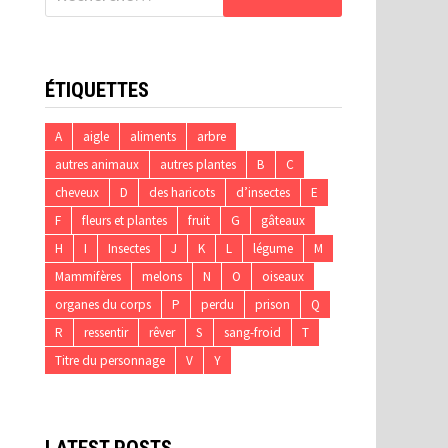
ÉTIQUETTES
A
aigle
aliments
arbre
autres animaux
autres plantes
B
C
cheveux
D
des haricots
d’insectes
E
F
fleurs et plantes
fruit
G
gâteaux
H
I
Insectes
J
K
L
légume
M
Mammifères
melons
N
O
oiseaux
organes du corps
P
perdu
prison
Q
R
ressentir
rêver
S
sang-froid
T
Titre du personnage
V
Y