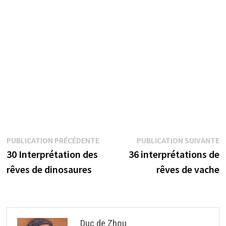
Navigation
Publication
P
PUBLICATION PRÉCÉDENTE
PUBLICATION SUIVANTE
précédente :
s
30 Interprétation des
36 interprétations de
de
rêves de dinosaures
rêves de vache
l’article
Duc de Zhou