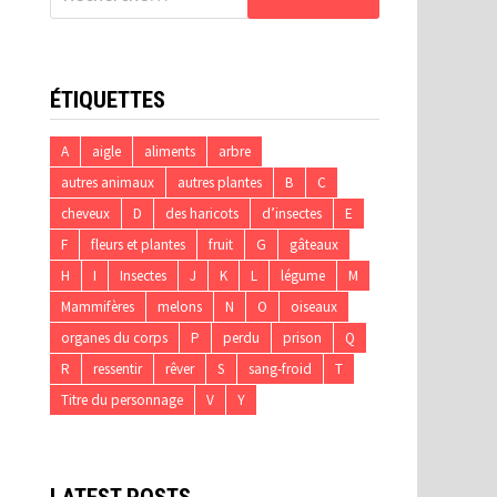
ÉTIQUETTES
A
aigle
aliments
arbre
autres animaux
autres plantes
B
C
cheveux
D
des haricots
d’insectes
E
F
fleurs et plantes
fruit
G
gâteaux
H
I
Insectes
J
K
L
légume
M
Mammifères
melons
N
O
oiseaux
organes du corps
P
perdu
prison
Q
R
ressentir
rêver
S
sang-froid
T
Titre du personnage
V
Y