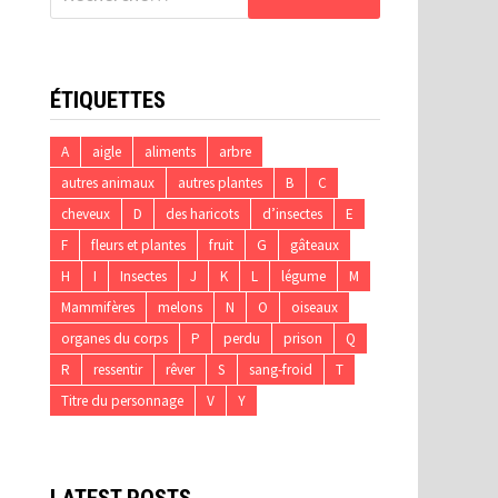
ÉTIQUETTES
A
aigle
aliments
arbre
autres animaux
autres plantes
B
C
cheveux
D
des haricots
d’insectes
E
F
fleurs et plantes
fruit
G
gâteaux
H
I
Insectes
J
K
L
légume
M
Mammifères
melons
N
O
oiseaux
organes du corps
P
perdu
prison
Q
R
ressentir
rêver
S
sang-froid
T
Titre du personnage
V
Y