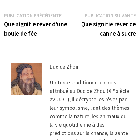
Navigation
Publication
P
PUBLICATION PRÉCÉDENTE
PUBLICATION SUIVANTE
précédente :
s
Que signifie rêver d’une
Que signifie rêver de
de
boule de fée
canne à sucre
l’article
Duc de Zhou
Un texte traditionnel chinois
attribué au Duc de Zhou (XIᵉ siècle
av. J.-C.), il décrypte les rêves par
leur symbolisme, liant des thèmes
comme la nature, les animaux ou
la vie quotidienne à des
prédictions sur la chance, la santé