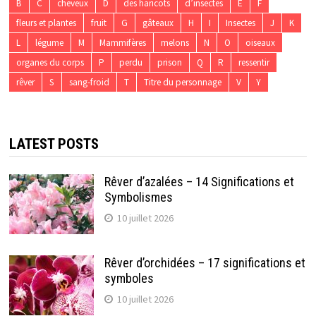
B
C
cheveux
D
des haricots
d’insectes
E
F
fleurs et plantes
fruit
G
gâteaux
H
I
Insectes
J
K
L
légume
M
Mammifères
melons
N
O
oiseaux
organes du corps
P
perdu
prison
Q
R
ressentir
rêver
S
sang-froid
T
Titre du personnage
V
Y
LATEST POSTS
Rêver d’azalées – 14 Significations et
Symbolismes
10 juillet 2026
Rêver d’orchidées – 17 significations et
symboles
10 juillet 2026