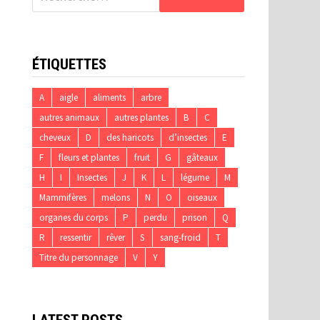
ÉTIQUETTES
A
aigle
aliments
arbre
autres animaux
autres plantes
B
C
cheveux
D
des haricots
d’insectes
E
F
fleurs et plantes
fruit
G
gâteaux
H
I
Insectes
J
K
L
légume
M
Mammifères
melons
N
O
oiseaux
organes du corps
P
perdu
prison
Q
R
ressentir
rêver
S
sang-froid
T
Titre du personnage
V
Y