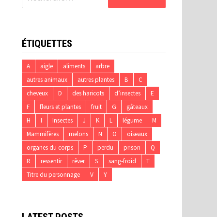
ÉTIQUETTES
A
aigle
aliments
arbre
autres animaux
autres plantes
B
C
cheveux
D
des haricots
d’insectes
E
F
fleurs et plantes
fruit
G
gâteaux
H
I
Insectes
J
K
L
légume
M
Mammifères
melons
N
O
oiseaux
organes du corps
P
perdu
prison
Q
R
ressentir
rêver
S
sang-froid
T
Titre du personnage
V
Y