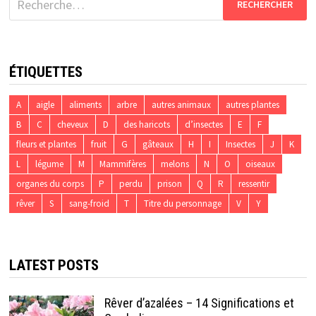
ÉTIQUETTES
A
aigle
aliments
arbre
autres animaux
autres plantes
B
C
cheveux
D
des haricots
d’insectes
E
F
fleurs et plantes
fruit
G
gâteaux
H
I
Insectes
J
K
L
légume
M
Mammifères
melons
N
O
oiseaux
organes du corps
P
perdu
prison
Q
R
ressentir
rêver
S
sang-froid
T
Titre du personnage
V
Y
LATEST POSTS
Rêver d’azalées – 14 Significations et