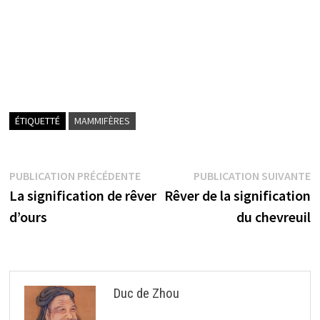
ÉTIQUETTÉ
MAMMIFÈRES
Navigation
Publication
P
PUBLICATION PRÉCÉDENTE
PUBLICATION SUIVANTE
précédente :
s
La signification de rêver
Rêver de la signification
de
d’ours
du chevreuil
l’article
Duc de Zhou