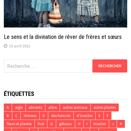
Le sens et la divination de rêver de frères et sœurs
15 avril 2021
Rechercher :
ÉTIQUETTES
A
aigle
aliments
arbre
autres animaux
autres plantes
B
C
cheveux
D
des haricots
d’insectes
E
F
fleurs et plantes
fruit
G
gâteaux
H
I
Insectes
J
K