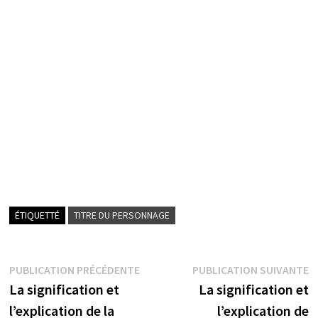
ÉTIQUETTÉ
TITRE DU PERSONNAGE
Navigation
Publication
P
PUBLICATION PRÉCÉDENTE
PUBLICATION SUIVANTE
précédente :
s
La signification et
La signification et
de
l’explication de la
l’explication de