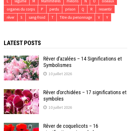
L
légume
M
Mammifères
melons
N
O
oiseaux
organes du corps
P
perdu
prison
Q
R
ressentir
rêver
S
sang-froid
T
Titre du personnage
V
Y
LATEST POSTS
Rêver d’azalées – 14 Significations et
Symbolismes
10 juillet 2026
Rêver d’orchidées – 17 significations et
symboles
10 juillet 2026
Rêver de coquelicots – 16