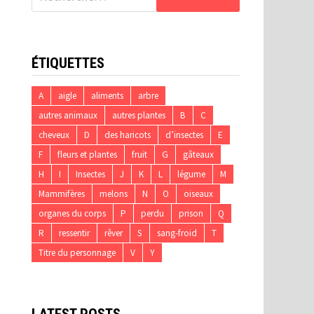
ÉTIQUETTES
A
aigle
aliments
arbre
autres animaux
autres plantes
B
C
cheveux
D
des haricots
d’insectes
E
F
fleurs et plantes
fruit
G
gâteaux
H
I
Insectes
J
K
L
légume
M
Mammifères
melons
N
O
oiseaux
organes du corps
P
perdu
prison
Q
R
ressentir
rêver
S
sang-froid
T
Titre du personnage
V
Y