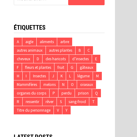
ÉTIQUETTES
A
aigle
aliments
arbre
autres animaux
autres plantes
B
C
cheveux
D
des haricots
d’insectes
E
F
fleurs et plantes
fruit
G
gâteaux
H
I
Insectes
J
K
L
légume
M
Mammifères
melons
N
O
oiseaux
organes du corps
P
perdu
prison
Q
R
ressentir
rêver
S
sang-froid
T
Titre du personnage
V
Y