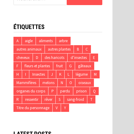
ÉTIQUETTES
A
aigle
aliments
arbre
autres animaux
autres plantes
B
C
cheveux
D
des haricots
d’insectes
E
F
fleurs et plantes
fruit
G
gâteaux
H
I
Insectes
J
K
L
légume
M
Mammifères
melons
N
O
oiseaux
organes du corps
P
perdu
prison
Q
R
ressentir
rêver
S
sang-froid
T
Titre du personnage
V
Y