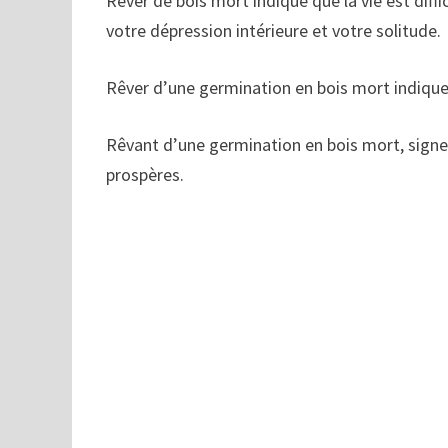
Rêver de bois mort indique que la vie est diff
votre dépression intérieure et votre solitude.
Rêver d’une germination en bois mort indique 
Rêvant d’une germination en bois mort, signe
prospères.