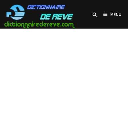
Passer
au
MENU
contenu