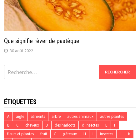
Que signifie rêver de pastèque
30 août 2022
Rechercher :
ÉTIQUETTES
A
aigle
aliments
arbre
autres animaux
autres plantes
B
C
cheveux
D
des haricots
d’insectes
E
F
fleurs et plantes
fruit
G
gâteaux
H
I
Insectes
J
K