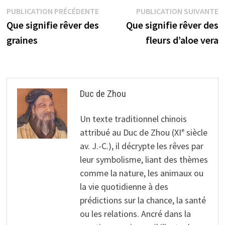
Navigation
Publication
P
PUBLICATION PRÉCÉDENTE
PUBLICATION SUIVANTE
précédente :
s
Que signifie rêver des
Que signifie rêver des
de
graines
fleurs d’aloe vera
l’article
Duc de Zhou
Un texte traditionnel chinois
attribué au Duc de Zhou (XIᵉ siècle
av. J.-C.), il décrypte les rêves par
leur symbolisme, liant des thèmes
comme la nature, les animaux ou
la vie quotidienne à des
prédictions sur la chance, la santé
ou les relations. Ancré dans la