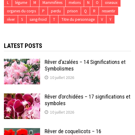
L
légume
M
Mammifères
melons
N
O
oiseaux
organes du corps
P
perdu
prison
Q
R
ressentir
rêver
S
sang-froid
T
Titre du personnage
V
Y
LATEST POSTS
Rêver d’azalées – 14 Significations et
Symbolismes
10 juillet 2026
Rêver d’orchidées – 17 significations et
symboles
10 juillet 2026
Rêver de coquelicots – 16