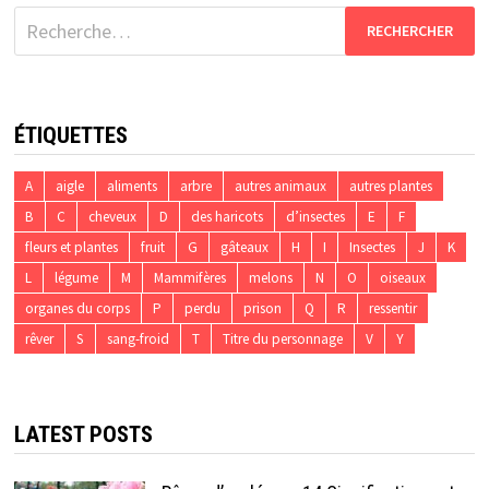
Rechercher :
ÉTIQUETTES
A
aigle
aliments
arbre
autres animaux
autres plantes
B
C
cheveux
D
des haricots
d’insectes
E
F
fleurs et plantes
fruit
G
gâteaux
H
I
Insectes
J
K
L
légume
M
Mammifères
melons
N
O
oiseaux
organes du corps
P
perdu
prison
Q
R
ressentir
rêver
S
sang-froid
T
Titre du personnage
V
Y
LATEST POSTS