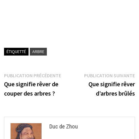
ÉTIQUETTÉ
ARBRE
Navigation
Publication
P
PUBLICATION PRÉCÉDENTE
PUBLICATION SUIVANTE
précédente :
s
Que signifie rêver de
Que signifie rêver
de
couper des arbres ?
d’arbres brûlés
l’article
Duc de Zhou