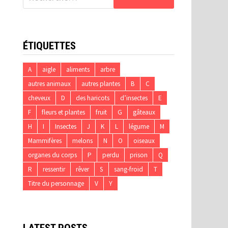
ÉTIQUETTES
A
aigle
aliments
arbre
autres animaux
autres plantes
B
C
cheveux
D
des haricots
d’insectes
E
F
fleurs et plantes
fruit
G
gâteaux
H
I
Insectes
J
K
L
légume
M
Mammifères
melons
N
O
oiseaux
organes du corps
P
perdu
prison
Q
R
ressentir
rêver
S
sang-froid
T
Titre du personnage
V
Y