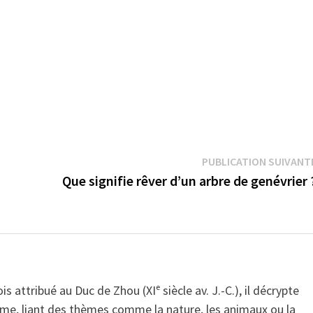
PUBLICATION SUIVANT
Que signifie rêver d’un arbre de genévrier 
is attribué au Duc de Zhou (XIᵉ siècle av. J.-C.), il décrypte
isme, liant des thèmes comme la nature, les animaux ou la