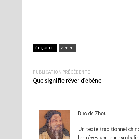
ÉTIQUETTÉ
ARBRE
Navigation
Publication
PUBLICATION PRÉCÉDENTE
précédente :
Que signifie rêver d’ébène
de
l’article
Duc de Zhou
Un texte traditionnel chino
les rêves par leur symbol