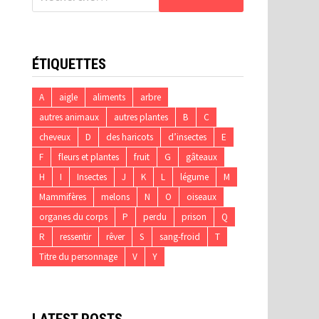
ÉTIQUETTES
A
aigle
aliments
arbre
autres animaux
autres plantes
B
C
cheveux
D
des haricots
d’insectes
E
F
fleurs et plantes
fruit
G
gâteaux
H
I
Insectes
J
K
L
légume
M
Mammifères
melons
N
O
oiseaux
organes du corps
P
perdu
prison
Q
R
ressentir
rêver
S
sang-froid
T
Titre du personnage
V
Y