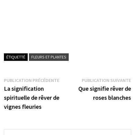
ÉTIQUETTÉ
FLEURS ET PLANTES
Navigation
Publication
P
PUBLICATION PRÉCÉDENTE
PUBLICATION SUIVANTE
précédente :
s
La signification
Que signifie rêver de
de
spirituelle de rêver de
roses blanches
l’article
vignes fleuries