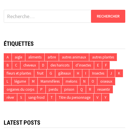
Rechercher :
ÉTIQUETTES
A
aigle
aliments
arbre
autres animaux
autres plantes
B
C
cheveux
D
des haricots
d’insectes
E
F
fleurs et plantes
fruit
G
gâteaux
H
I
Insectes
J
K
L
légume
M
Mammifères
melons
N
O
oiseaux
organes du corps
P
perdu
prison
Q
R
ressentir
rêver
S
sang-froid
T
Titre du personnage
V
Y
LATEST POSTS