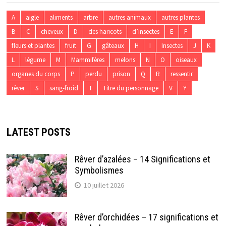
A
aigle
aliments
arbre
autres animaux
autres plantes
B
C
cheveux
D
des haricots
d’insectes
E
F
fleurs et plantes
fruit
G
gâteaux
H
I
Insectes
J
K
L
légume
M
Mammifères
melons
N
O
oiseaux
organes du corps
P
perdu
prison
Q
R
ressentir
rêver
S
sang-froid
T
Titre du personnage
V
Y
LATEST POSTS
Rêver d’azalées – 14 Significations et
Symbolismes
10 juillet 2026
Rêver d’orchidées – 17 significations et