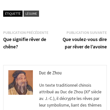
ÉTIQUETTÉ
LÉGUME
Navigation
Publication
P
PUBLICATION PRÉCÉDENTE
PUBLICATION SUIVANTE
précédente :
s
Que signifie rêver de
Que voulez-vous dire
de
chêne?
par rêver de l’avoine
l’article
Duc de Zhou
Un texte traditionnel chinois
attribué au Duc de Zhou (XIᵉ siècle
av. J.-C.), il décrypte les rêves par
leur symbolisme, liant des thèmes