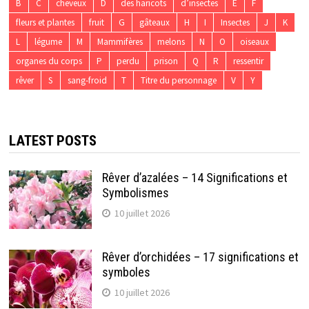
B
C
cheveux
D
des haricots
d’insectes
E
F
fleurs et plantes
fruit
G
gâteaux
H
I
Insectes
J
K
L
légume
M
Mammifères
melons
N
O
oiseaux
organes du corps
P
perdu
prison
Q
R
ressentir
rêver
S
sang-froid
T
Titre du personnage
V
Y
LATEST POSTS
Rêver d’azalées – 14 Significations et
Symbolismes
10 juillet 2026
Rêver d’orchidées – 17 significations et
symboles
10 juillet 2026