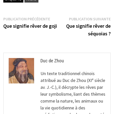
Navigation
Publication
P
PUBLICATION PRÉCÉDENTE
PUBLICATION SUIVANTE
précédente :
s
Que signifie rêver de goji
Que signifie rêver de
de
séquoias ?
l’article
Duc de Zhou
Un texte traditionnel chinois
attribué au Duc de Zhou (XIᵉ siècle
av. J.-C.), il décrypte les rêves par
leur symbolisme, liant des thèmes
comme la nature, les animaux ou
la vie quotidienne à des