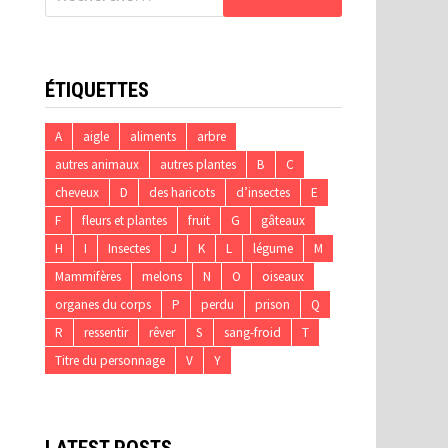
ÉTIQUETTES
A
aigle
aliments
arbre
autres animaux
autres plantes
B
C
cheveux
D
des haricots
d’insectes
E
F
fleurs et plantes
fruit
G
gâteaux
H
I
Insectes
J
K
L
légume
M
Mammifères
melons
N
O
oiseaux
organes du corps
P
perdu
prison
Q
R
ressentir
rêver
S
sang-froid
T
Titre du personnage
V
Y