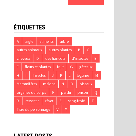
ÉTIQUETTES
A
aigle
aliments
arbre
autres animaux
autres plantes
B
C
cheveux
D
des haricots
d’insectes
E
F
fleurs et plantes
fruit
G
gâteaux
H
I
Insectes
J
K
L
légume
M
Mammifères
melons
N
O
oiseaux
organes du corps
P
perdu
prison
Q
R
ressentir
rêver
S
sang-froid
T
Titre du personnage
V
Y