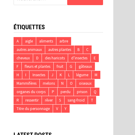
ÉTIQUETTES
A
aigle
aliments
arbre
autres animaux
autres plantes
B
C
cheveux
D
des haricots
d’insectes
E
F
fleurs et plantes
fruit
G
gâteaux
H
I
Insectes
J
K
L
légume
M
Mammifères
melons
N
O
oiseaux
organes du corps
P
perdu
prison
Q
R
ressentir
rêver
S
sang-froid
T
Titre du personnage
V
Y