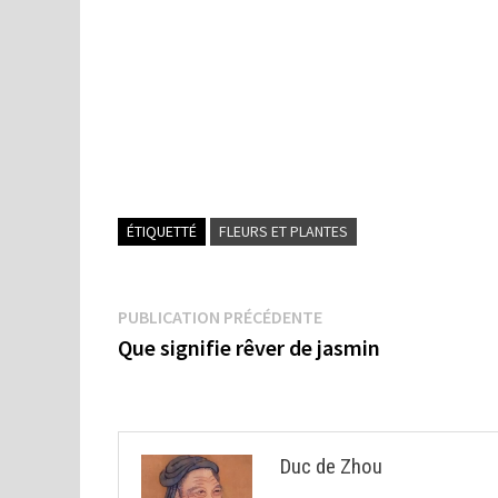
ÉTIQUETTÉ
FLEURS ET PLANTES
Navigation
Publication
PUBLICATION PRÉCÉDENTE
précédente :
Que signifie rêver de jasmin
de
l’article
Duc de Zhou