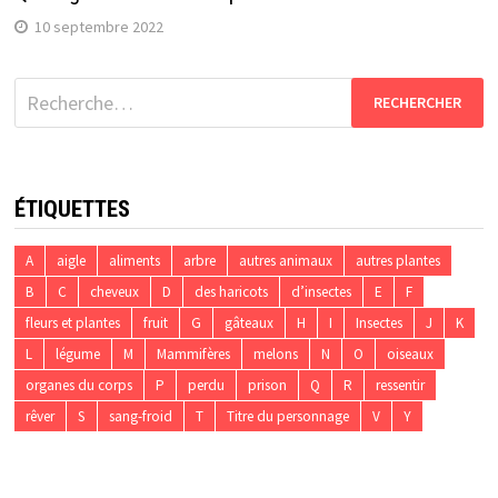
10 septembre 2022
Rechercher :
ÉTIQUETTES
A
aigle
aliments
arbre
autres animaux
autres plantes
B
C
cheveux
D
des haricots
d’insectes
E
F
fleurs et plantes
fruit
G
gâteaux
H
I
Insectes
J
K
L
légume
M
Mammifères
melons
N
O
oiseaux
organes du corps
P
perdu
prison
Q
R
ressentir
rêver
S
sang-froid
T
Titre du personnage
V
Y