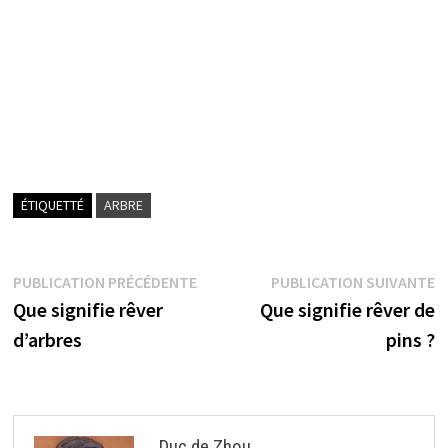
ÉTIQUETTÉ
ARBRE
Navigation
Publication
P
PUBLICATION PRÉCÉDENTE
PUBLICATION SUIVANTE
précédente :
s
Que signifie rêver
Que signifie rêver de
de
d’arbres
pins ?
l’article
Duc de Zhou