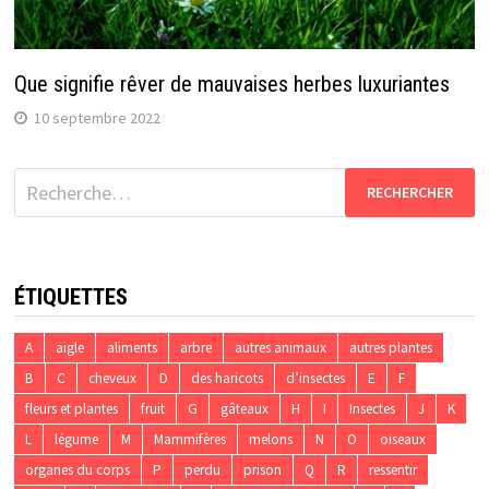
Que signifie rêver de mauvaises herbes luxuriantes
10 septembre 2022
Rechercher :
ÉTIQUETTES
A
aigle
aliments
arbre
autres animaux
autres plantes
B
C
cheveux
D
des haricots
d’insectes
E
F
fleurs et plantes
fruit
G
gâteaux
H
I
Insectes
J
K
L
légume
M
Mammifères
melons
N
O
oiseaux
organes du corps
P
perdu
prison
Q
R
ressentir