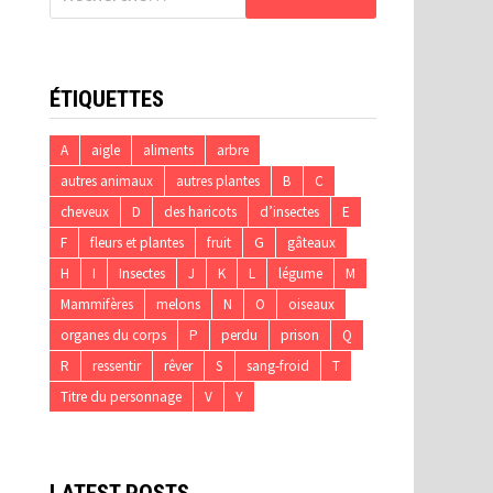
ÉTIQUETTES
A
aigle
aliments
arbre
autres animaux
autres plantes
B
C
cheveux
D
des haricots
d’insectes
E
F
fleurs et plantes
fruit
G
gâteaux
H
I
Insectes
J
K
L
légume
M
Mammifères
melons
N
O
oiseaux
organes du corps
P
perdu
prison
Q
R
ressentir
rêver
S
sang-froid
T
Titre du personnage
V
Y