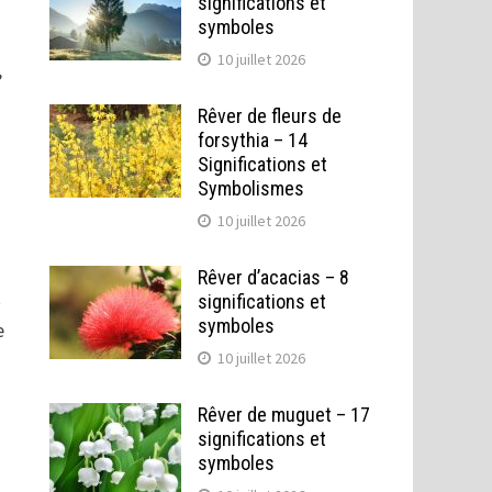
significations et
symboles
10 juillet 2026
,
Rêver de fleurs de
forsythia – 14
Significations et
Symbolismes
10 juillet 2026
Rêver d’acacias – 8
t
significations et
symboles
e
10 juillet 2026
Rêver de muguet – 17
significations et
symboles