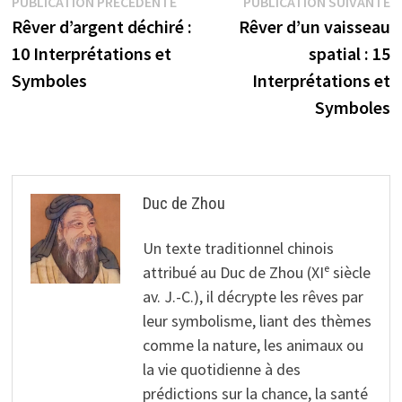
Navigation
Publication
P
PUBLICATION PRÉCÉDENTE
PUBLICATION SUIVANTE
précédente :
s
Rêver d’argent déchiré :
Rêver d’un vaisseau
de
10 Interprétations et
spatial : 15
l’article
Symboles
Interprétations et
Symboles
Duc de Zhou
Un texte traditionnel chinois
attribué au Duc de Zhou (XIᵉ siècle
av. J.-C.), il décrypte les rêves par
leur symbolisme, liant des thèmes
comme la nature, les animaux ou
la vie quotidienne à des
prédictions sur la chance, la santé