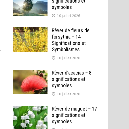
significations et
symboles
10 juillet 2026
Rêver de fleurs de
forsythia – 14
Significations et
Symbolismes
e
10 juillet 2026
Rêver d’acacias – 8
significations et
symboles
,
10 juillet 2026
Rêver de muguet – 17
significations et
symboles