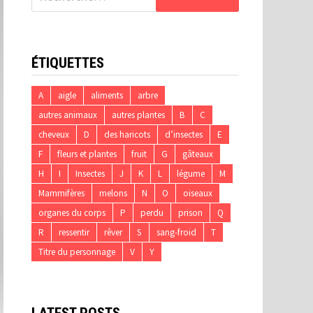
ÉTIQUETTES
A
aigle
aliments
arbre
autres animaux
autres plantes
B
C
cheveux
D
des haricots
d’insectes
E
F
fleurs et plantes
fruit
G
gâteaux
H
I
Insectes
J
K
L
légume
M
Mammifères
melons
N
O
oiseaux
organes du corps
P
perdu
prison
Q
R
ressentir
rêver
S
sang-froid
T
Titre du personnage
V
Y