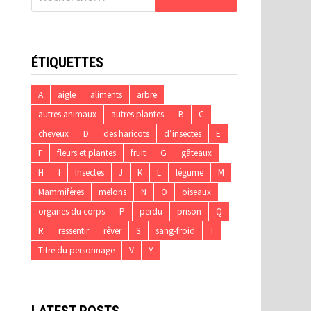
ÉTIQUETTES
A
aigle
aliments
arbre
autres animaux
autres plantes
B
C
cheveux
D
des haricots
d’insectes
E
F
fleurs et plantes
fruit
G
gâteaux
H
I
Insectes
J
K
L
légume
M
Mammifères
melons
N
O
oiseaux
organes du corps
P
perdu
prison
Q
R
ressentir
rêver
S
sang-froid
T
Titre du personnage
V
Y