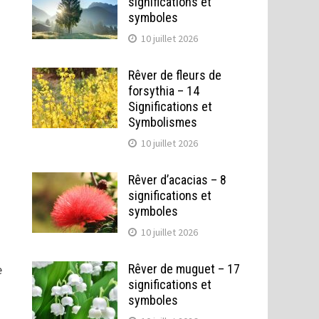
significations et
symboles
10 juillet 2026
Rêver de fleurs de
forsythia – 14
Significations et
Symbolismes
10 juillet 2026
Rêver d’acacias – 8
significations et
symboles
s
10 juillet 2026
Rêver de muguet – 17
e
significations et
symboles