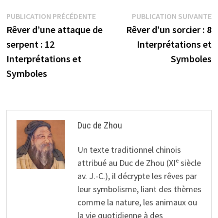
Navigation
Publication
P
PUBLICATION PRÉCÉDENTE
PUBLICATION SUIVANTE
précédente :
s
Rêver d’une attaque de
Rêver d’un sorcier : 8
de
serpent : 12
Interprétations et
l’article
Interprétations et
Symboles
Symboles
Duc de Zhou
Un texte traditionnel chinois
attribué au Duc de Zhou (XIᵉ siècle
av. J.-C.), il décrypte les rêves par
leur symbolisme, liant des thèmes
comme la nature, les animaux ou
la vie quotidienne à des