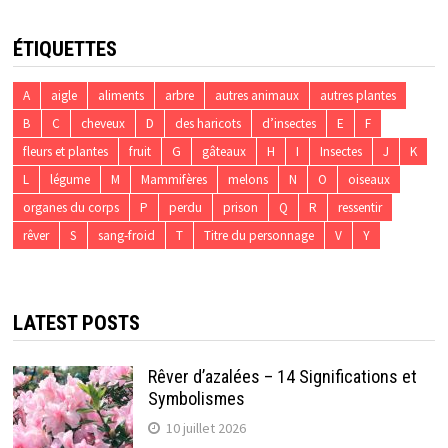
ÉTIQUETTES
A
aigle
aliments
arbre
autres animaux
autres plantes
B
C
cheveux
D
des haricots
d’insectes
E
F
fleurs et plantes
fruit
G
gâteaux
H
I
Insectes
J
K
L
légume
M
Mammifères
melons
N
O
oiseaux
organes du corps
P
perdu
prison
Q
R
ressentir
rêver
S
sang-froid
T
Titre du personnage
V
Y
LATEST POSTS
Rêver d’azalées – 14 Significations et
Symbolismes
10 juillet 2026