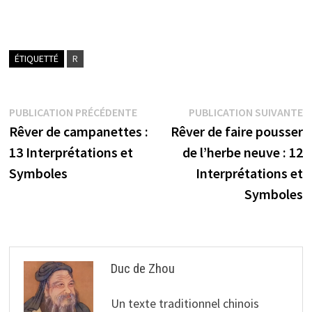
ÉTIQUETTÉ
R
Navigation
Publication
P
PUBLICATION PRÉCÉDENTE
PUBLICATION SUIVANTE
précédente :
s
Rêver de campanettes :
Rêver de faire pousser
de
13 Interprétations et
de l’herbe neuve : 12
l’article
Symboles
Interprétations et
Symboles
Duc de Zhou
Un texte traditionnel chinois