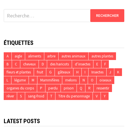
Rechercher :
ÉTIQUETTES
A
aigle
aliments
arbre
autres animaux
autres plantes
B
C
cheveux
D
des haricots
d’insectes
E
F
fleurs et plantes
fruit
G
gâteaux
H
I
Insectes
J
K
L
légume
M
Mammifères
melons
N
O
oiseaux
organes du corps
P
perdu
prison
Q
R
ressentir
rêver
S
sang-froid
T
Titre du personnage
V
Y
LATEST POSTS