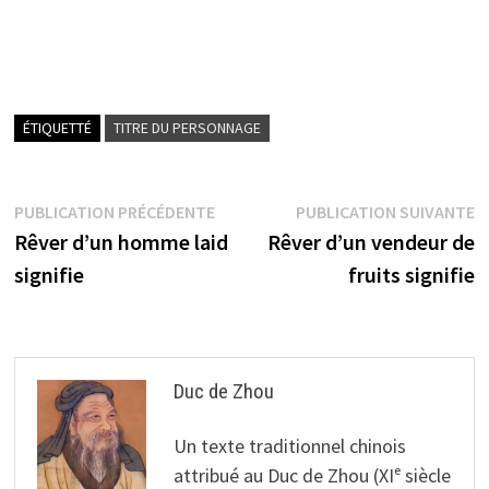
ÉTIQUETTÉ
TITRE DU PERSONNAGE
Navigation
Publication
P
PUBLICATION PRÉCÉDENTE
PUBLICATION SUIVANTE
précédente :
s
Rêver d’un homme laid
Rêver d’un vendeur de
de
signifie
fruits signifie
l’article
Duc de Zhou
Un texte traditionnel chinois
attribué au Duc de Zhou (XIᵉ siècle