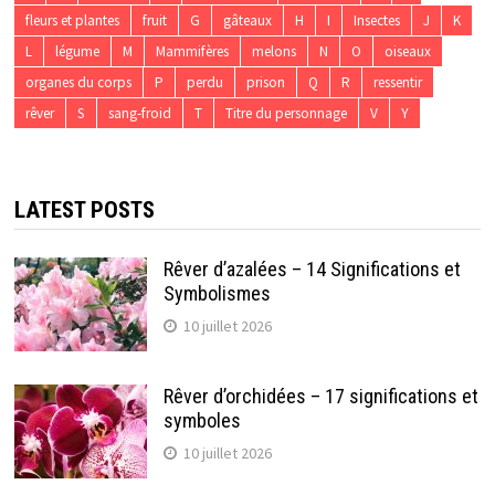
fleurs et plantes
fruit
G
gâteaux
H
I
Insectes
J
K
L
légume
M
Mammifères
melons
N
O
oiseaux
organes du corps
P
perdu
prison
Q
R
ressentir
rêver
S
sang-froid
T
Titre du personnage
V
Y
LATEST POSTS
Rêver d’azalées – 14 Significations et
Symbolismes
10 juillet 2026
Rêver d’orchidées – 17 significations et
symboles
10 juillet 2026