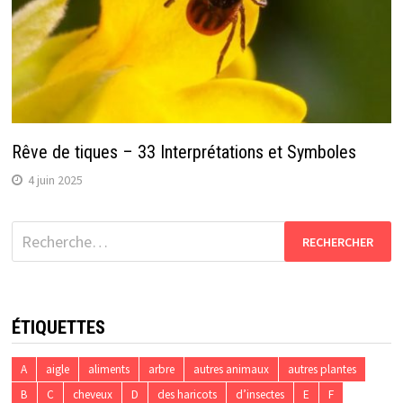
Rêve de tiques – 33 Interprétations et Symboles
4 juin 2025
Rechercher :
ÉTIQUETTES
A
aigle
aliments
arbre
autres animaux
autres plantes
B
C
cheveux
D
des haricots
d’insectes
E
F