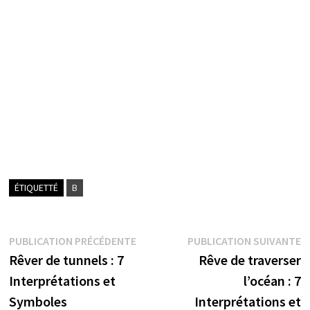
ÉTIQUETTÉ
B
Navigation
Publication
P
PUBLICATION PRÉCÉDENTE
PUBLICATION SUIVANTE
précédente :
s
Rêver de tunnels : 7
Rêve de traverser
de
Interprétations et
l’océan : 7
l’article
Symboles
Interprétations et