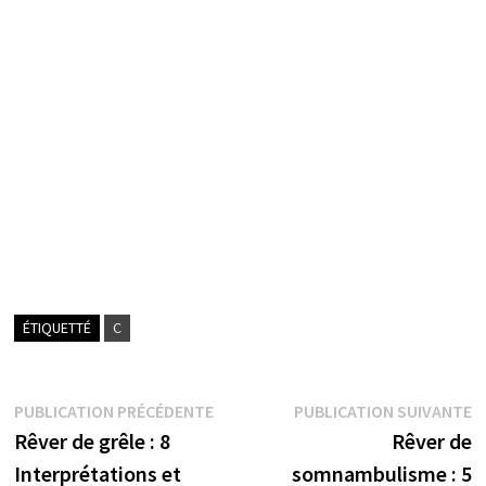
ÉTIQUETTÉ
C
Navigation
Publication
P
PUBLICATION PRÉCÉDENTE
PUBLICATION SUIVANTE
précédente :
s
Rêver de grêle : 8
Rêver de
de
Interprétations et
somnambulisme : 5