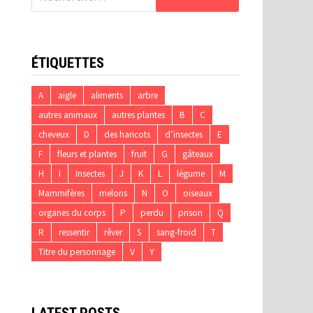
ÉTIQUETTES
A
aigle
aliments
arbre
autres animaux
autres plantes
B
C
cheveux
D
des haricots
d’insectes
E
F
fleurs et plantes
fruit
G
gâteaux
H
I
Insectes
J
K
L
légume
M
Mammifères
melons
N
O
oiseaux
organes du corps
P
perdu
prison
Q
R
ressentir
rêver
S
sang-froid
T
Titre du personnage
V
Y