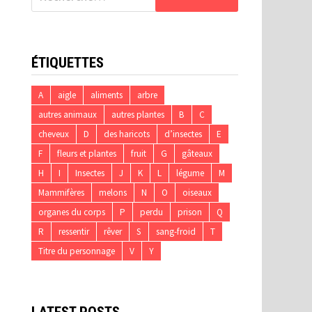
ÉTIQUETTES
A
aigle
aliments
arbre
autres animaux
autres plantes
B
C
cheveux
D
des haricots
d’insectes
E
F
fleurs et plantes
fruit
G
gâteaux
H
I
Insectes
J
K
L
légume
M
Mammifères
melons
N
O
oiseaux
organes du corps
P
perdu
prison
Q
R
ressentir
rêver
S
sang-froid
T
Titre du personnage
V
Y