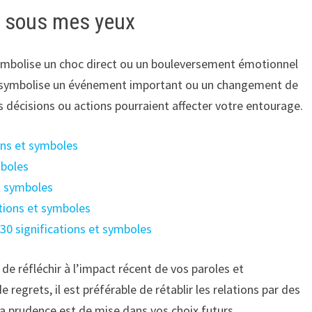
in sous mes yeux
symbolise un choc direct ou un bouleversement émotionnel
eux symbolise un événement important ou un changement de
 décisions ou actions pourraient affecter votre entourage.
ions et symboles
mboles
et symboles
ations et symboles
30 significations et symboles
t de réfléchir à l’impact récent de vos paroles et
egrets, il est préférable de rétablir les relations par des
La prudence est de mise dans vos choix futurs.