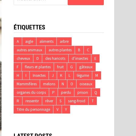
ÉTIQUETTES
A
aigle
aliments
arbre
autres animaux
autres plantes
B
C
cheveux
D
des haricots
d’insectes
E
F
fleurs et plantes
fruit
G
gâteaux
H
I
Insectes
J
K
L
légume
M
Mammifères
melons
N
O
oiseaux
organes du corps
P
perdu
prison
Q
R
ressentir
rêver
S
sang-froid
T
Titre du personnage
V
Y