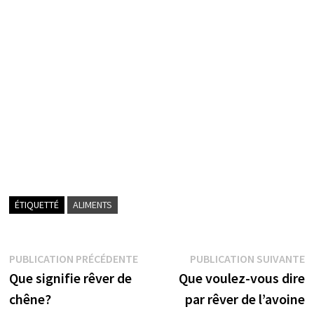
ÉTIQUETTÉ
ALIMENTS
Navigation
Publication
P
PUBLICATION PRÉCÉDENTE
PUBLICATION SUIVANTE
précédente :
s
Que signifie rêver de
Que voulez-vous dire
de
chêne?
par rêver de l’avoine