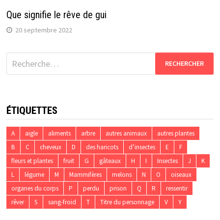
Que signifie le rêve de gui
20 septembre 2022
Rechercher :
ÉTIQUETTES
A
aigle
aliments
arbre
autres animaux
autres plantes
B
C
cheveux
D
des haricots
d’insectes
E
F
fleurs et plantes
fruit
G
gâteaux
H
I
Insectes
J
K
L
légume
M
Mammifères
melons
N
O
oiseaux
organes du corps
P
perdu
prison
Q
R
ressentir
rêver
S
sang-froid
T
Titre du personnage
V
Y